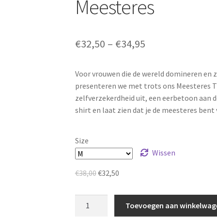
Meesteres
🔍
€
32,50
–
€
34,95
Voor vrouwen die de wereld domineren en z
presenteren we met trots ons Meesteres T-s
zelfverzekerdheid uit, een eerbetoon aan d
shirt en laat zien dat je de meesteres bent 
Size
Wissen
Oorspronkelijke
Huidige
€
38,00
€
32,50
prijs
prijs
was:
is:
Meesteres
Toevoegen aan winkelwag
€38,00.
€32,50.
aantal