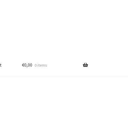
t
€
0,00
0 items