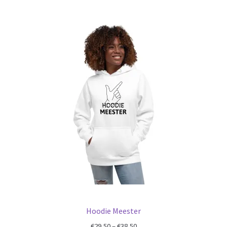
Hoodie Meester
€
29,50
–
€
38,50