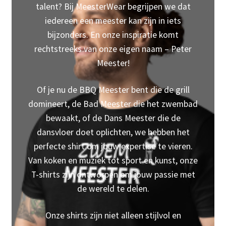
talent? Bij MeesterWear begrijpen we dat
Klachten
iedereen een meester kan zijn in iets
bijzonders. En onze inspiratie komt
Mijn account
rechtstreeks van onze eigen naam – Peter
Meester!
Contact
Of je nu de BBQ Meester bent die de grill
domineert, de Bad Meester die het zwembad
bewaakt, of de Dans Meester die de
dansvloer doet oplichten, we hebben het
perfecte shirt om jouw expertise te vieren.
Van koken en muziek tot sport en kunst, onze
T-shirts zijn ontworpen om jouw passie met
de wereld te delen.
Onze shirts zijn niet alleen stijlvol en