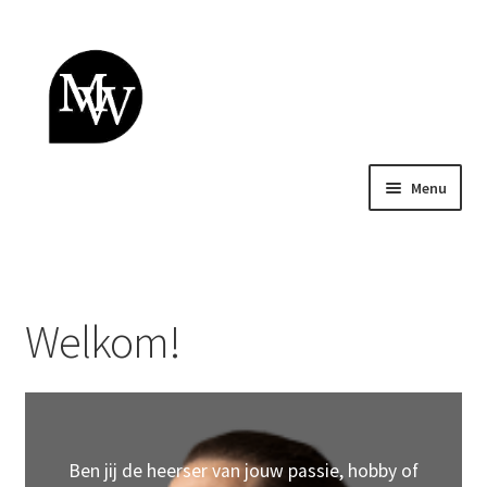
Ga
Ga
door
naar
naar
de
navigatie
inhoud
Menu
Welkom!
Over ons
Welkom!
Winkel
Betalen
Retourneren
Ben jij de heerser van jouw passie, hobby of