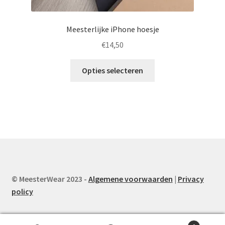
Meesterlijke iPhone hoesje
€
14,50
Dit
Opties selecteren
product
heeft
meerdere
variaties.
Deze
optie
kan
gekozen
worden
© MeesterWear 2023 -
Algemene voorwaarden
|
Privacy
op
policy
de
productpagina