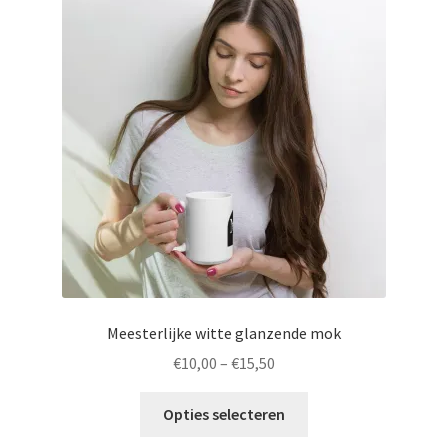
Meesterlijke witte glanzende mok
€
10,00
–
€
15,50
Dit
Opties selecteren
product