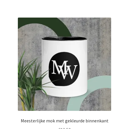
heeft
meerdere
variaties.
Deze
optie
kan
gekozen
worden
op
de
productpagina
Meesterlijke mok met gekleurde binnenkant