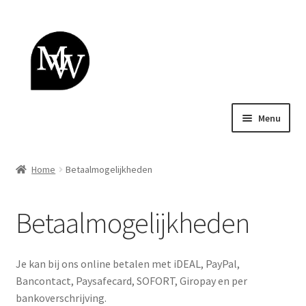
Ga
Ga
door
naar
naar
de
navigatie
inhoud
Menu
Welkom!
Home
Betaalmogelijkheden
Over ons
Betaalmogelijkheden
Winkel
Betalen
Je kan bij ons online betalen met iDEAL, PayPal,
Bancontact, Paysafecard, SOFORT, Giropay en per
Retourneren
bankoverschrijving.